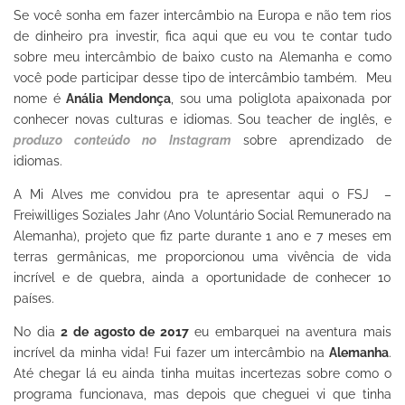
Se você sonha em fazer intercâmbio na Europa e não tem rios
de dinheiro pra investir, fica aqui que eu vou te contar tudo
sobre meu intercâmbio de baixo custo na Alemanha e como
você pode participar desse tipo de intercâmbio também.
Meu
nome é
Anália Mendonça
, sou uma poliglota apaixonada por
conhecer novas culturas e idiomas. Sou teacher de inglês, e
produzo conteúdo no Instagram
sobre aprendizado de
idiomas.
A Mi Alves me convidou pra te apresentar aqui o FSJ –
Freiwilliges Soziales Jahr (Ano Voluntário Social Remunerado na
Alemanha), projeto que fiz parte durante 1 ano e 7 meses em
terras germânicas, me proporcionou uma vivência de vida
incrível e de quebra, ainda a
oportunidade de conhecer 10
países.
No dia
2 de agosto de 2017
eu embarquei na aventura mais
incrível da minha vida! Fui fazer um intercâmbio na
Alemanha
.
Até chegar lá eu ainda tinha muitas incertezas sobre como o
programa funcionava, mas depois que cheguei vi que tinha