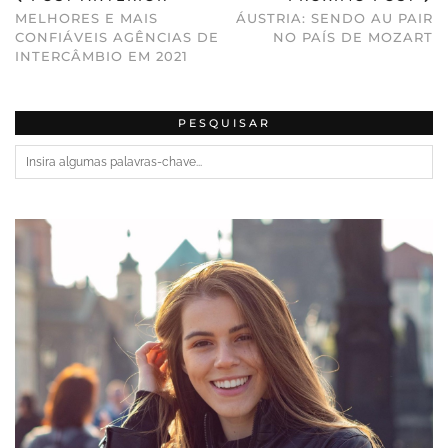
MELHORES E MAIS
ÁUSTRIA: SENDO AU PAIR
CONFIÁVEIS AGÊNCIAS DE
NO PAÍS DE MOZART
INTERCÂMBIO EM 2021
PESQUISAR