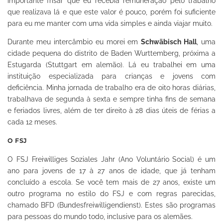
importante frisar que eu recebia remuneração pelo trabalho
que realizava lá e que este valor é pouco, porém foi suficiente
para eu me manter com uma vida simples e ainda viajar muito.
Durante meu intercâmbio eu morei em
Schwäbisch Hall
, uma
cidade pequena do distrito de Baden Wurttemberg, próxima a
Estugarda (Stuttgart em alemão). Lá eu trabalhei em uma
instituição especializada para crianças e jovens com
deficiência. Minha jornada de trabalho era de oito horas diárias,
trabalhava de segunda à sexta e sempre tinha fins de semana
e feriados livres, além de ter direito à 28 dias úteis de férias a
cada 12 meses.
O FSJ
O FSJ Freiwilliges Soziales Jahr (Ano Voluntário Social) é um
ano para jovens de 17 à 27 anos de idade, que já tenham
concluído a escola. Se você tem mais de 27 anos, existe um
outro programa no estilo do FSJ e com regras parecidas,
chamado BFD (Bundesfreiwilligendienst).
Estes são programas
para pessoas do mundo todo, inclusive para os alemães.