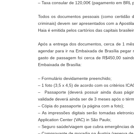
– Taxa consular de 120,00€ (pagamento em BRL p
Todos os documentos pessoais (como certidão de
criminais) devem ser apresentados com a Apostila
Haia é emitida pelos cartórios das capitais brasilei
Após a entrega dos documentos, cerca de 1 mês d
agendar para ir na Embaixada de Brasília pegar me
gasto de passagem foi cerca de R$450,00 saindo
Embaixada de Brasília:
– Formulário devidamente preenchido;
– 1 foto (3,5 x 4,5) de acordo com os critérios ICA
– Passaporte (deverá possuir ainda duas pági
validade deverá ainda ser de 3 meses após o térmi
– Cópia do passaporte (a página com a foto);
– As impressões digitais serão tomadas eletron
Application Center (VAC) in São Paulo;
– Seguro saúde/viagem que cubra emergências d
– Comprovante de moradia na Áustria (reserva de ho