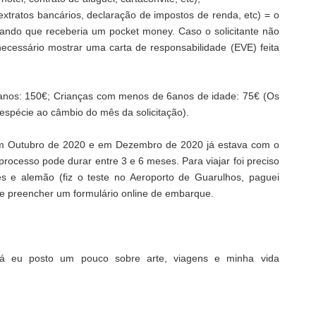
xtratos bancários, declaração de impostos de renda, etc) = o
rmando que receberia um pocket money. Caso o solicitante não
 necessário mostrar uma carta de responsabilidade (EVE) feita
6 anos: 150€; Crianças com menos de 6anos de idade: 75€ (Os
espécie ao câmbio do mês da solicitação).
m Outubro de 2020 e em Dezembro de 2020 já estava com o
rocesso pode durar entre 3 e 6 meses. Para viajar foi preciso
s e alemão (fiz o teste no Aeroporto de Guarulhos, paguei
de preencher um formulário online de embarque.
á eu posto um pouco sobre arte, viagens e minha vida