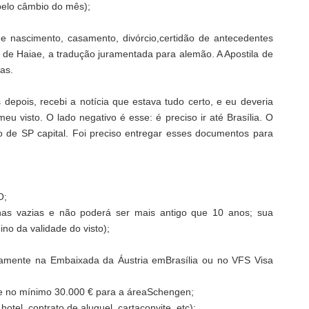
elo câmbio do mês);
 nascimento, casamento, divórcio,certidão de antecedentes
 de Haiae, a tradução juramentada para alemão. A Apostila de
ras.
epois, recebi a notícia que estava tudo certo, e eu deveria
u visto. O lado negativo é esse: é preciso ir até Brasília. O
 de SP capital. Foi preciso entregar esses documentos para
O;
nas vazias e não poderá ser mais antigo que 10 anos; sua
no da validade do visto);
icamente na Embaixada da Áustria emBrasília ou no VFS Visa
e no mínimo 30.000 € para a áreaSchengen;
tel, contrato de aluguel, cartaconvite, etc);