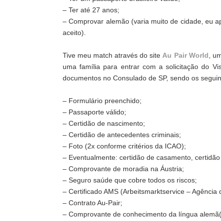
– Ter até 27 anos;
– Comprovar alemão (varia muito de cidade, eu ap
aceito).
Tive meu match através do site
Au Pair World
, um
uma família para entrar com a solicitação do Vi
documentos no Consulado de SP, sendo os segui
– Formulário preenchido;
– Passaporte válido;
– Certidão de nascimento;
– Certidão de antecedentes criminais;
– Foto (2x conforme critérios da ICAO);
– Eventualmente: certidão de casamento, certidão 
– Comprovante de moradia na Áustria;
– Seguro saúde que cobre todos os riscos;
– Certificado AMS (Arbeitsmarktservice – Agência 
– Contrato Au-Pair;
– Comprovante de conhecimento da língua alemã(co