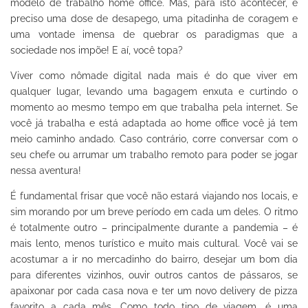
modelo de trabalho home office. Mas, para isto acontecer, é
preciso uma dose de desapego, uma pitadinha de coragem e
uma vontade imensa de quebrar os paradigmas que a
sociedade nos impõe! E aí, você topa?
Viver como nômade digital nada mais é do que viver em
qualquer lugar, levando uma bagagem enxuta e curtindo o
momento ao mesmo tempo em que trabalha pela internet. Se
você já trabalha e está adaptada ao home office você já tem
meio caminho andado. Caso contrário, corre conversar com o
seu chefe ou arrumar um trabalho remoto para poder se jogar
nessa aventura!
É fundamental frisar que você não estará viajando nos locais, e
sim morando por um breve período em cada um deles. O ritmo
é totalmente outro – principalmente durante a pandemia – é
mais lento, menos turístico e muito mais cultural. Você vai se
acostumar a ir no mercadinho do bairro, desejar um bom dia
para diferentes vizinhos, ouvir outros cantos de pássaros, se
apaixonar por cada casa nova e ter um novo delivery de pizza
favorito a cada mês. Como todo tipo de viagem, é uma