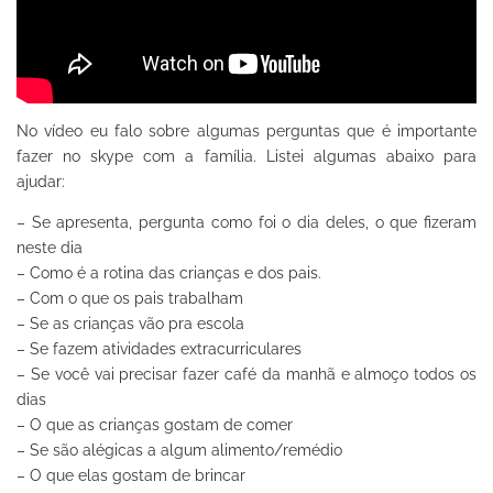
No vídeo eu falo sobre algumas perguntas que é importante
fazer no skype com a família. Listei algumas abaixo para
ajudar:
– Se apresenta, pergunta como foi o dia deles, o que fizeram
neste dia
– Como é a rotina das crianças e dos pais.
– Com o que os pais trabalham
– Se as crianças vão pra escola
– Se fazem atividades extracurriculares
– Se você vai precisar fazer café da manhã e almoço todos os
dias
– O que as crianças gostam de comer
– Se são alégicas a algum alimento/remédio
– O que elas gostam de brincar