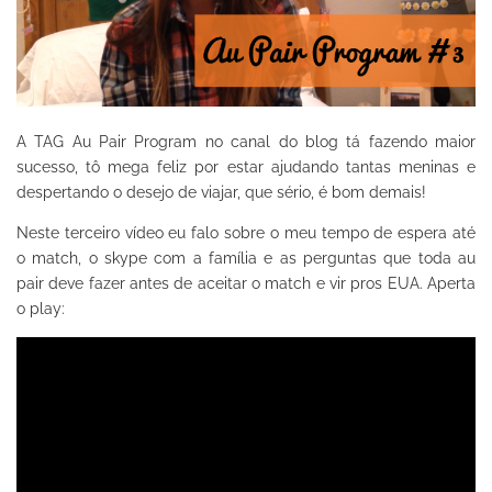
A TAG Au Pair Program no canal do blog tá fazendo maior
sucesso, tô mega feliz por estar ajudando tantas meninas e
despertando o desejo de viajar, que sério, é bom demais!
Neste terceiro vídeo eu falo sobre o meu tempo de espera até
o match, o skype com a família e as perguntas que toda au
pair deve fazer antes de aceitar o match e vir pros EUA. Aperta
o play: