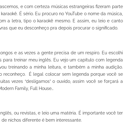
scemos, e com certeza músicas estrangeiras fizeram parte
e karaokê. É sério. Eu procuro no YouTube o nome da música,
 com a letra, tipo o karaokê mesmo. E assim, eu leio e canto
ras que eu desconheço pra depois procurar o significado.
longos e as vezes a gente precisa de um respiro. Eu escolhi
as para treinar meu inglês. Eu vejo um capítulo com legenda
vou treinando a minha leitura, e também a minha audição.
o reconheço. É legal colocar sem legenda porque você se
uitas vezes “desligamos” o ouvido, assim você se forçará a
, Modern Family, Full House…
glês, ou revistas, e leio uma matéria. É importante você ter
 de nichos diferente é bem interessante.