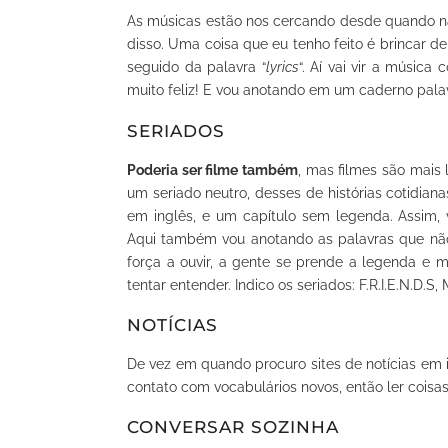
As músicas estão nos cercando desde quando na
disso. Uma coisa que eu tenho feito é brincar d
seguido da palavra “
lyrics
“. Aí vai vir a música
muito feliz! E vou anotando em um caderno palav
SERIADOS
Poderia ser filme também
, mas filmes são mais 
um seriado neutro, desses de histórias cotidian
em inglês, e um capítulo sem legenda. Assim, 
Aqui também vou anotando as palavras que nã
força a ouvir, a gente se prende a legenda e m
tentar entender. Indico os seriados: F.R.I.E.N.D.S
NOTÍCIAS
De vez em quando procuro sites de notícias em in
contato com vocabulários novos, então ler coisas
CONVERSAR SOZINHA