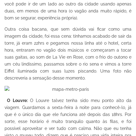
você pode ir de um lado ao outro da cidade usando apenas
duas, em menos de uma hora (o vagão anda muito rápido, é
bom se segurar, experiência própria).
Outra coisa bacana, que sem dúvida vai ficar como uma
imagem da cidade, foi essa cena: tínhamos acabado de sair da
torre, já eram 22hrs e pegamos nossa linha até o hotel, certa
hora, entraram no vagão dois músicos e começaram a tocar
suas gaitas, ao som de La Vie en Rose, com o frio do outono e
um céu lindíssimo, passamos sobre o rio sena e vimos a torre
Eiffel iluminada com suas luzes piscando. Uma foto não
descreveria a sensação desse momento.
O Louvre:
O Louvre talvez tenha sido meu ponto alto da
viagem. Guardamos a sexta-feira à noite para conhecê-lo, já
que é o único dia que ele funciona até depois das 18hrs. Por
sorte, esse horário é muito tranquilo quanto às filas, e foi
possível aproveitar e ver tudo com calma. Não que eu tenha
visto o museu todo, dizem que é preciso uma vida inteira pra