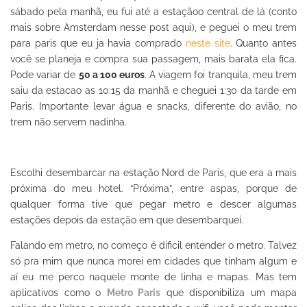
sábado pela manhã, eu fui até a estaçãoo central de lá (conto
mais sobre Amsterdam nesse post aqui), e peguei o meu trem
para paris que eu ja havia comprado
neste site
. Quanto antes
você se planeja e compra sua passagem, mais barata ela fica.
Pode variar de
50 a 100 euros
. A viagem foi tranquila, meu trem
saiu da estacao as 10:15 da manhã e cheguei 1:30 da tarde em
Paris. Importante levar água e snacks, diferente do avião, no
trem não servem nadinha.
Escolhi desembarcar na estação Nord de Paris, que era a mais
próxima do meu hotel. “Próxima”, entre aspas, porque de
qualquer forma tive que pegar metro e descer algumas
estações depois da estação em que desembarquei.
Falando em metro, no começo é dificil entender o metro. Talvez
só pra mim que nunca morei em cidades que tinham algum e
aí eu me perco naquele monte de linha e mapas. Mas tem
aplicativos como o
Metro Paris
que disponibiliza um mapa