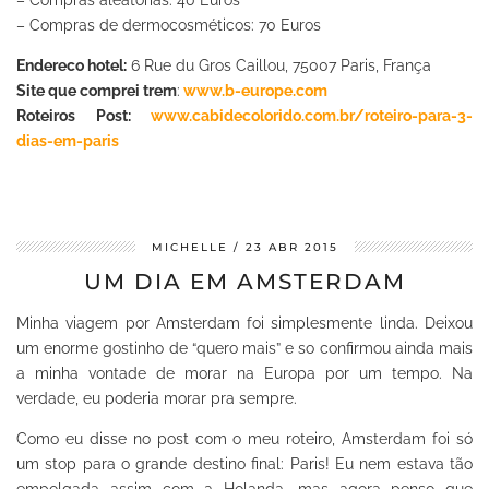
– Compras de dermocosméticos: 70 Euros
Endereco hotel:
6 Rue du Gros Caillou, 75007 Paris, França
Site que comprei trem
:
www.b-europe.com
Roteiros Post:
www.cabidecolorido.com.br/roteiro-para-3-
dias-em-paris
MICHELLE
23 ABR 2015
UM DIA EM AMSTERDAM
Minha viagem por Amsterdam foi simplesmente linda. Deixou
um enorme gostinho de “quero mais” e so confirmou ainda mais
a minha vontade de morar na Europa por um tempo. Na
verdade, eu poderia morar pra sempre.
Como eu disse no post com o meu roteiro, Amsterdam foi só
um stop para o grande destino final: Paris! Eu nem estava tão
empolgada assim com a Holanda, mas agora penso que