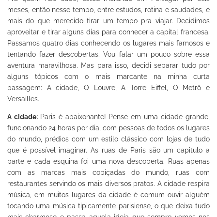
meses, então nesse tempo, entre estudos, rotina e saudades, é
mais do que merecido tirar um tempo pra viajar. Decidimos
aproveitar e tirar alguns dias para conhecer a capital francesa.
Passamos quatro dias conhecendo os lugares mais famosos e
tentando fazer descobertas. Vou falar um pouco sobre essa
aventura maravilhosa. Mas para isso, decidi separar tudo por
alguns tópicos com o mais marcante na minha curta
passagem: A cidade, O Louvre, A Torre Eiffel, O Metrô e
Versailles.
A cidade:
Paris é apaixonante! Pense em uma cidade grande,
funcionando 24 horas por dia, com pessoas de todos os lugares
do mundo, prédios com um estilo clássico com lojas de tudo
que é possível imaginar. As ruas de Paris são um capitulo a
parte e cada esquina foi uma nova descoberta. Ruas apenas
com as marcas mais cobiçadas do mundo, ruas com
restaurantes servindo os mais diversos pratos. A cidade respira
música, em muitos lugares da cidade é comum ouvir alguém
tocando uma música tipicamente parisiense, o que deixa tudo
mais charmoso e passa aquela ideia que sempre vemos nos