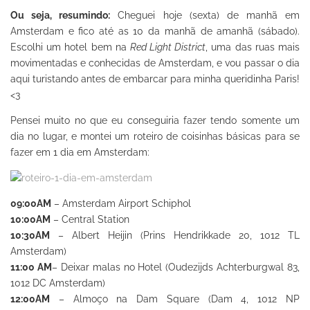
Ou seja, resumindo:
Cheguei hoje (sexta) de manhã em
Amsterdam e fico até as 10 da manhã de amanhã (sábado).
Escolhi um hotel bem na
Red Light District
, uma das ruas mais
movimentadas e conhecidas de Amsterdam, e vou passar o dia
aqui turistando antes de embarcar para minha queridinha Paris!
<3
Pensei muito no que eu conseguiria fazer tendo somente um
dia no lugar, e montei um roteiro de coisinhas básicas para se
fazer em 1 dia em Amsterdam:
09:00AM
– Amsterdam Airport Schiphol
10:00AM
– Central Station
10:30AM
– Albert Heijin (Prins Hendrikkade 20, 1012 TL
Amsterdam)
11:00 AM
– Deixar malas no Hotel (Oudezijds Achterburgwal 83,
1012 DC Amsterdam)
12:00AM
– Almoço na Dam Square (Dam 4, 1012 NP