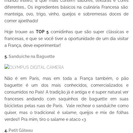
mundo inteiro, a que mais contém sabores, texturas e cores
diferentes… Os ingredientes básicos na culinária Francesa são:
manteiga, ovo, trigo, vinho, queijos e sobremesas doces de
comer ajoelhado!
Hoje trouxe as
TOP 5
comidinhas que são super clássicas e
francesas, e que se você tiver a oportunidade de um dia visitar
a França, deve experimentar!
5.
Sanduíche na Baguette
Não é em Paris, mas em toda a França também, o pão
baguette é um dos mais conhecidos, comercializados e
consumidos no País! A tradição já é antiga e é super natural ver
franceses andando com saquinhos de baguette em suas
bicicletas pelas ruas de Paris. Vale rechear o sanduíche como
quiser, mas o tradicional é salame, queijos e mix de folhas
verdes!! Pra mim, tiro o salame e ataco <3
4.
Petit Gâteau