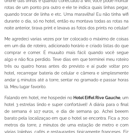
online das linhas e quando conectado a wifi, você pode montar
rotas de um ponto pra outro e ele te indica quais linhas pegar,
quando trocar de linha e etc. Uma maravilha! Eu não tinha wifi
durante o dia, só no hotel, então eu montava todas as rotas na
noite anterior, tirava print e levava as fotos dos prints no celular!
Me agredeci varias vezes por ter colocado o máximo de coisas
em um dia de roteiro, adicionado horário e criado listas do que
comprar e comer. É muuuito mais fácil quando você segue
algo e não fica perdido. Teve dias em que terminei meu roteiro
três ou quatro horas antes do previsto e aí pude voltar pro
hotel, recarregar bateria de celular e câmera e simplesmente
andar 5 minutos até a torre, sentar no gramado e passar horas
lá. Meu lugar favorito.
Falando em hotel, me hospedei no
Hotel Eiffel Rive Gauche
, um
hotel 3 estrelas lindo e super confortável! A diária para o final
de semana é 107 euros, e dia de semana 90. Achei beeem
barato pela localizaçao em que o hotel se encontra. Fica a 700
metros da torre, 2 minutos de uma estação de metro e com
várias lojinhas, cafés e restaurantes tipicamente franceses. Fiz