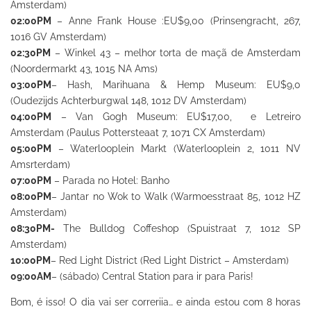
Amsterdam)
02:00PM
– Anne Frank House :EU$9,00 (Prinsengracht, 267,
1016 GV Amsterdam)
02:30PM
– Winkel 43 – melhor torta de maçã de Amsterdam
(Noordermarkt 43, 1015 NA Ams)
03:00PM
– Hash, Marihuana & Hemp Museum: EU$9,0
(Oudezijds Achterburgwal 148, 1012 DV Amsterdam)
04:00PM
– Van Gogh Museum: EU$17,00, e Letreiro
Amsterdam (Paulus Pottersteaat 7, 1071 CX Amsterdam)
05:00PM
– Waterlooplein Markt (Waterlooplein 2, 1011 NV
Amsrterdam)
07:00PM
– Parada no Hotel: Banho
08:00PM
– Jantar no Wok to Walk (Warmoesstraat 85, 1012 HZ
Amsterdam)
08:30PM-
The Bulldog Coffeshop (Spuistraat 7, 1012 SP
Amsterdam)
10:00PM
– Red Light District (Red Light District – Amsterdam)
09:00AM
– (sábado) Central Station para ir para Paris!
Bom, é isso! O dia vai ser correriia… e ainda estou com 8 horas